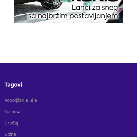
Tagovi
Poboljšanje ulja
Turbina
Uređaji
Dizne