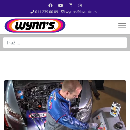
011 239 00 09
wynns@lavauto.rs
traži...