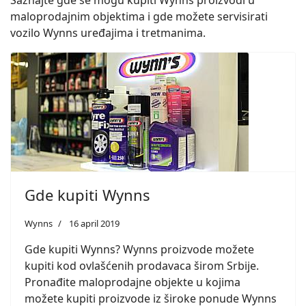
Saznajte gde se mogu kupiti Wynns proizvodi u
maloprodajnim objektima i gde možete servisirati
vozilo Wynns uređajima i tretmanima.
Gde kupiti Wynns
Wynns
16 april 2019
Gde kupiti Wynns? Wynns proizvode možete
kupiti kod ovlašćenih prodavaca širom Srbije.
Pronađite maloprodajne objekte u kojima
možete kupiti proizvode iz široke ponude Wynns