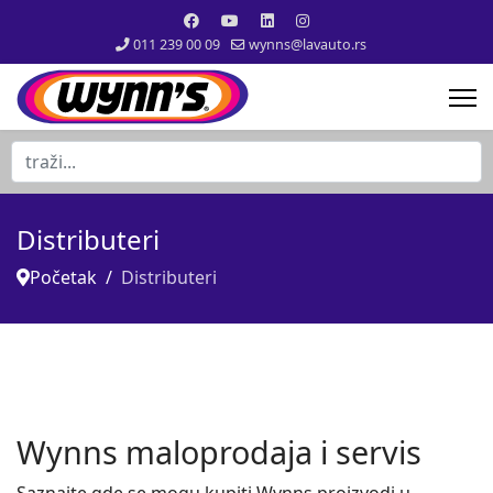
011 239 00 09
wynns@lavauto.rs
traži...
Distributeri
Početak
Distributeri
Wynns maloprodaja i servis