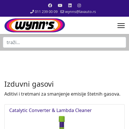
011 239 00 09
wynns@lavauto.rs
traži...
Izduvni gasovi
Aditivi i tretmani za smanjenje emisije štetnih gasova.
Catalytic Converter & Lambda Cleaner